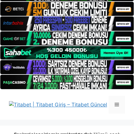
İçeriğe
atla
Menü