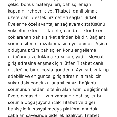
çekici bonus materyalleri, bahisçiler için
kapsamlı rehberlik vb. Titabet, dahil olmak
üzere canlı destek hizmetleri sağlar. Şirket,
üyelerine özel avantajlar sağlayarak statüsünü
yükseltmektedir. Titabet şu anda sektörde en
çok aranan bahis şirketlerinden biridir. Bağlantı
sorunu sitenin arızalanmasına yol açmaz. Aşina
olduğunuz tüm bahisçiler, konu engelleme
olduğunda zorluklarla karşı karşıyadır. Mevcut
giriş adresine erişmek için lütfen Titabet canlı
desteğine bir e-posta gönderin. Ayrıca bizi takip
edebilir ve en güncel giriş adresini almak için
yukarıdaki paneli kullanabilirsiniz. Bağlantı
sorununun nedeni sitenin alan adını değiştirmek
üzere olmasıdır. Uzun zamandır bahisçiler bu
sorunla boğuşuyor ancak Titabet ve diğer
bahisçilerin sosyal medya platformlarındaki
çabaları sayesinde giderek azalıyor. Titabet