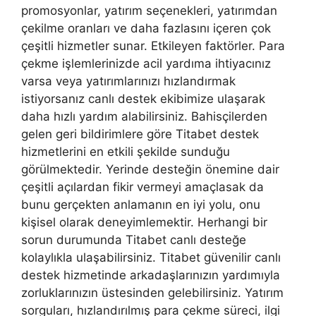
promosyonlar, yatırım seçenekleri, yatırımdan
çekilme oranları ve daha fazlasını içeren çok
çeşitli hizmetler sunar. Etkileyen faktörler. Para
çekme işlemlerinizde acil yardıma ihtiyacınız
varsa veya yatırımlarınızı hızlandırmak
istiyorsanız canlı destek ekibimize ulaşarak
daha hızlı yardım alabilirsiniz. Bahisçilerden
gelen geri bildirimlere göre Titabet destek
hizmetlerini en etkili şekilde sunduğu
görülmektedir. Yerinde desteğin önemine dair
çeşitli açılardan fikir vermeyi amaçlasak da
bunu gerçekten anlamanın en iyi yolu, onu
kişisel olarak deneyimlemektir. Herhangi bir
sorun durumunda Titabet canlı desteğe
kolaylıkla ulaşabilirsiniz. Titabet güvenilir canlı
destek hizmetinde arkadaşlarınızın yardımıyla
zorluklarınızın üstesinden gelebilirsiniz. Yatırım
sorguları, hızlandırılmış para çekme süreci, ilgi