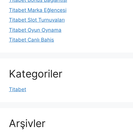
Titabet Bonus Bağlantısı
Titabet Marka Eğlencesi
Titabet Slot Turnuvaları
Titabet Oyun Oynama
Titabet Canlı Bahis
Kategoriler
Titabet
Arşivler