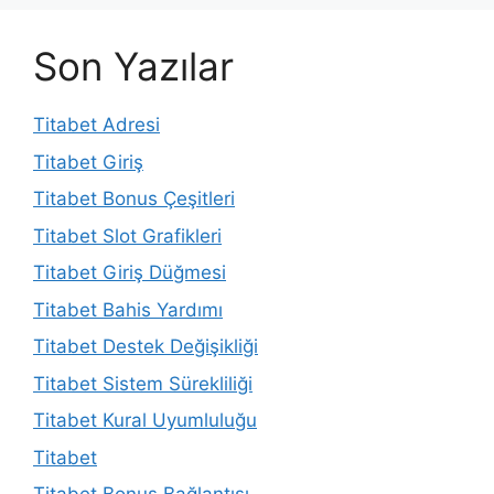
Son Yazılar
Titabet Adresi
Titabet Giriş
Titabet Bonus Çeşitleri
Titabet Slot Grafikleri
Titabet Giriş Düğmesi
Titabet Bahis Yardımı
Titabet Destek Değişikliği
Titabet Sistem Sürekliliği
Titabet Kural Uyumluluğu
Titabet