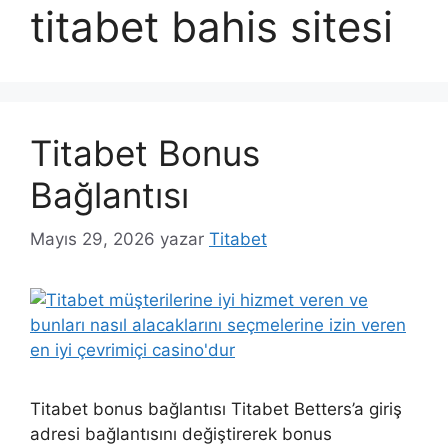
titabet bahis sitesi
Titabet Bonus
Bağlantısı
Mayıs 29, 2026
yazar
Titabet
Titabet bonus bağlantısı Titabet Betters’a giriş
adresi bağlantısını değiştirerek bonus