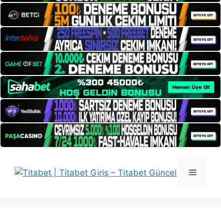
İçeriğe
atla
Menü