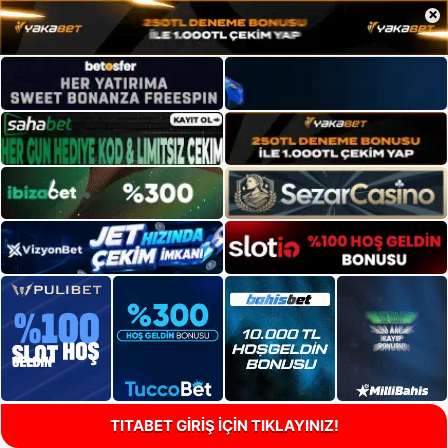
×
TITABET GİRİŞ İÇİN TIKLAYINIZ!