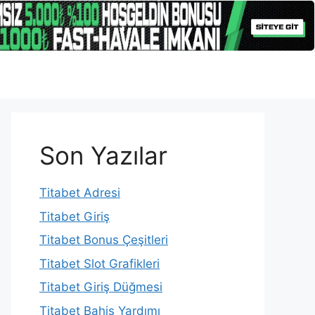
Son Yazılar
Titabet Adresi
Titabet Giriş
Titabet Bonus Çeşitleri
Titabet Slot Grafikleri
Titabet Giriş Düğmesi
Titabet Bahis Yardımı