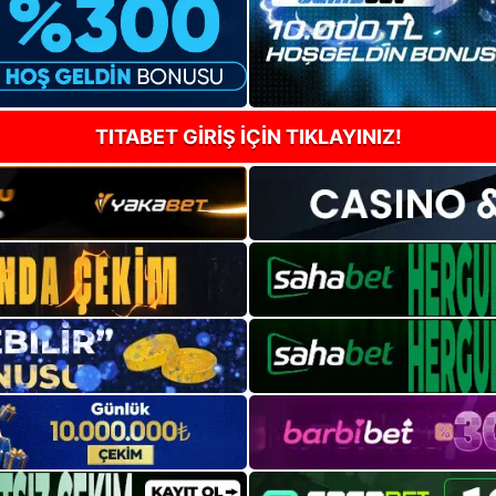
TITABET GİRİŞ İÇİN TIKLAYINIZ!