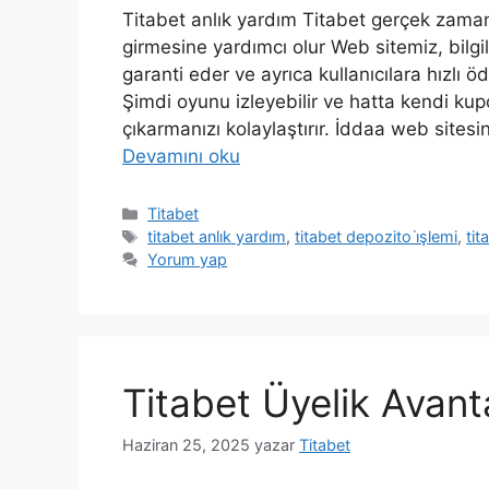
Titabet anlık yardım Titabet gerçek zama
girmesine yardımcı olur Web sitemiz, bilgi
garanti eder ve ayrıca kullanıcılara hızlı
Şimdi oyunu izleyebilir ve hatta kendi kupo
çıkarmanızı kolaylaştırır. İddaa web sites
Devamını oku
Kategoriler
Titabet
Etiketler
titabet anlık yardım
,
titabet depozito i̇şlemi
,
ti
Yorum yap
Titabet Üyelik Avanta
Haziran 25, 2025
yazar
Titabet