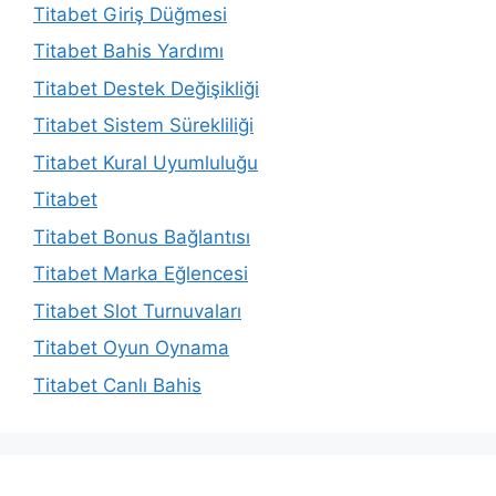
Titabet Giriş Düğmesi
Titabet Bahis Yardımı
Titabet Destek Değişikliği
Titabet Sistem Sürekliliği
Titabet Kural Uyumluluğu
Titabet
Titabet Bonus Bağlantısı
Titabet Marka Eğlencesi
Titabet Slot Turnuvaları
Titabet Oyun Oynama
Titabet Canlı Bahis