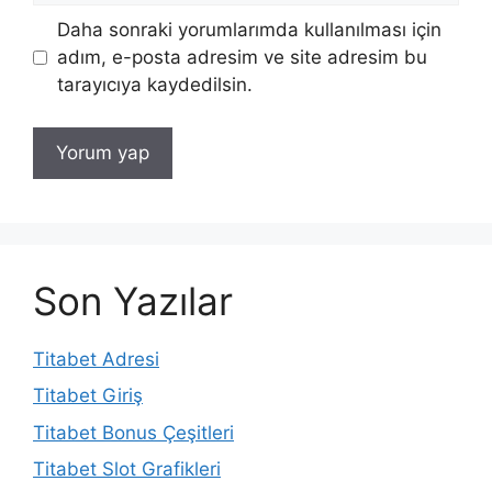
Daha sonraki yorumlarımda kullanılması için
adım, e-posta adresim ve site adresim bu
tarayıcıya kaydedilsin.
Son Yazılar
Titabet Adresi
Titabet Giriş
Titabet Bonus Çeşitleri
Titabet Slot Grafikleri