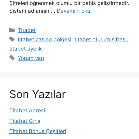
Şifreleri öğrenmek olumlu bir bahis geliştirmedir.
Sistem adlarının …
Devamını oku
Kategoriler
Titabet
Etiketler
titabet casino bölgesi
,
titabet oturum şifresi
,
titabet üyelik
Yorum yap
Son Yazılar
Titabet Adresi
Titabet Giriş
Titabet Bonus Çeşitleri