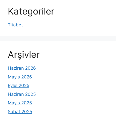
Kategoriler
Titabet
Arşivler
Haziran 2026
Mayıs 2026
Eylül 2025
Haziran 2025
Mayıs 2025
Şubat 2025