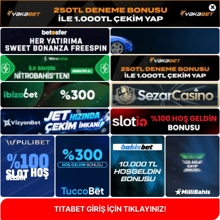
×
TITABET GİRİŞ İÇİN TIKLAYINIZ!