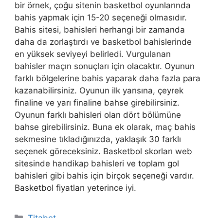
bir örnek, çoğu sitenin basketbol oyunlarında
bahis yapmak için 15-20 seçeneği olmasıdır.
Bahis sitesi, bahisleri herhangi bir zamanda
daha da zorlaştırdı ve basketbol bahislerinde
en yüksek seviyeyi belirledi. Vurgulanan
bahisler maçın sonuçları için olacaktır. Oyunun
farklı bölgelerine bahis yaparak daha fazla para
kazanabilirsiniz. Oyunun ilk yarısına, çeyrek
finaline ve yarı finaline bahse girebilirsiniz.
Oyunun farklı bahisleri olan dört bölümüne
bahse girebilirsiniz. Buna ek olarak, maç bahis
sekmesine tıkladığınızda, yaklaşık 30 farklı
seçenek göreceksiniz. Basketbol skorları web
sitesinde handikap bahisleri ve toplam gol
bahisleri gibi bahis için birçok seçeneği vardır.
Basketbol fiyatları yeterince iyi.
Kategoriler