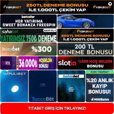
×
TITABET GİRİŞ İÇİN TIKLAYINIZ!