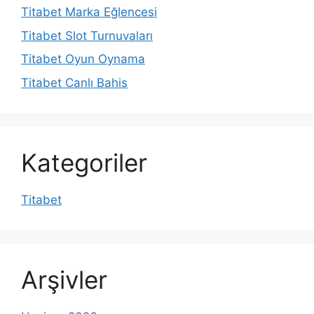
Titabet Marka Eğlencesi
Titabet Slot Turnuvaları
Titabet Oyun Oynama
Titabet Canlı Bahis
Kategoriler
Titabet
Arşivler