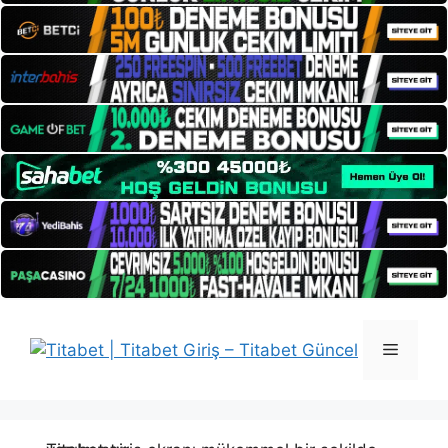
İçeriğe
atla
Menü