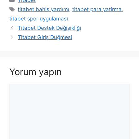
Titabet
Etiketler
titabet bahis yardımı
,
titabet para yatirma
,
titabet spor uygulaması
Titabet Destek Değişikliği
Titabet Giriş Düğmesi
Yorum yapın
Yorum