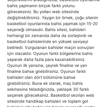
bahis yapmanın birçok farklı yolunu
göreceksiniz. Bu yolları web sitesinde
değiştirebilirsiniz. Yaygın bir örnek, çoğu sitenin
basketbol oyunlarında bahis yapmak için 15-20
seçeneği olmasıdır. Bahis sitesi, bahisleri
herhangi bir zamanda daha da zorlaştırdı ve
basketbol bahislerinde en yüksek seviyeyi
belirledi. Vurgulanan bahisler maçın sonuçları
için olacaktır. Oyunun farklı bölgelerine bahis
yaparak daha fazla para kazanabilirsiniz.
Oyunun ilk yarısına, çeyrek finaline ve yarı
finaline bahse girebilirsiniz. Oyunun farklı
bahisleri olan dört bölümüne bahse
girebilirsiniz. Buna ek olarak, maç bahis
sekmesine tıkladığınızda, yaklaşık 30 farklı
seçenek göreceksiniz. Basketbol skorları web
sitesinde handikap bahisleri ve toplam gol