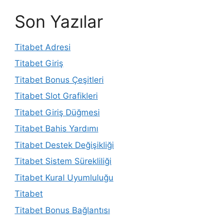
Son Yazılar
Titabet Adresi
Titabet Giriş
Titabet Bonus Çeşitleri
Titabet Slot Grafikleri
Titabet Giriş Düğmesi
Titabet Bahis Yardımı
Titabet Destek Değişikliği
Titabet Sistem Sürekliliği
Titabet Kural Uyumluluğu
Titabet
Titabet Bonus Bağlantısı