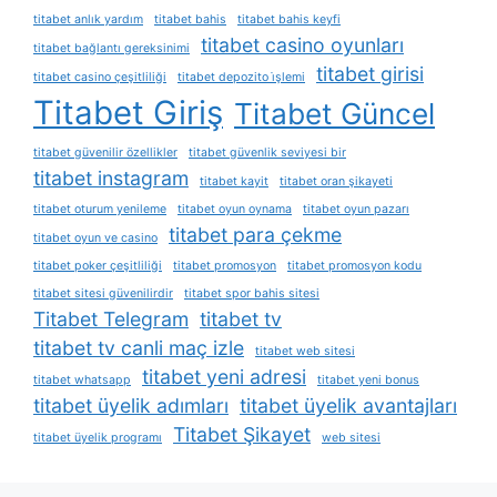
titabet anlık yardım
titabet bahis
titabet bahis keyfi
titabet casino oyunları
titabet bağlantı gereksinimi
titabet girisi
titabet casino çeşitliliği
titabet depozito i̇şlemi
Titabet Giriş
Titabet Güncel
titabet güvenilir özellikler
titabet güvenlik seviyesi bir
titabet instagram
titabet kayit
titabet oran şikayeti
titabet oturum yenileme
titabet oyun oynama
titabet oyun pazarı
titabet para çekme
titabet oyun ve casino
titabet poker çeşitliliği
titabet promosyon
titabet promosyon kodu
titabet sitesi güvenilirdir
titabet spor bahis sitesi
Titabet Telegram
titabet tv
titabet tv canli maç izle
titabet web sitesi
titabet yeni adresi
titabet whatsapp
titabet yeni bonus
titabet üyelik adımları
titabet üyelik avantajları
Titabet Şikayet
titabet üyelik programı
web sitesi