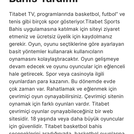
Titabet TV, programlarında basketbol, futbol” ve
tenis gibi birçok spor gösteriyor.Titabet Sports
Bahis uygulamasına katılmak için siteyi ziyaret
etmeniz ve ücretsiz üyelik için kaydolmanız
gerekir. Oyun, oyunu seçtiklerine göre ayarlayan
basit yöntemler kullanarak kullanıcıların
oynamasını kolaylaştıracaktır. Oyun gelişmeye
devam edecek ve oyunu oyuncular için eğlenceli
hale getirecek. Spor veya casinoyla ilgili
oyunlardan para kazanın. Bu dönemde evde
çok zaman var. Rahatlamak ve eğlenmek için
çevrimiçi oyun oynayabilirsiniz. Çevrimiçi sitenin
oynamak için farklı oyunları vardır. Titabet
çevrimiçi oyunlar oynayabileceğiniz bir web
sitesidir. 18 yaşında veya daha büyük oyuncular
için güvenlidir. Titabet basketbol bahis
seçeneklerini aradığınızda, basketbol oyunlarına