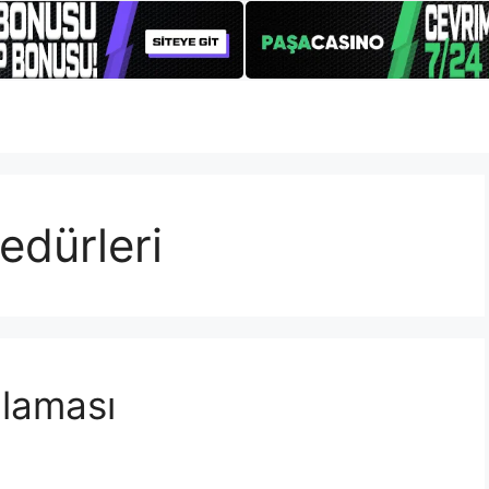
edürleri
ulaması